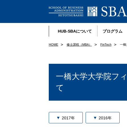
HUB-SBAについて
プログラム
HOME
修士課程（MBA）
FinTech
一橋
一橋大学大学院フ
て
2017年
2016年