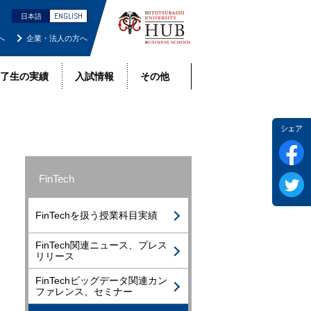
ENGLISH
日本語
へ
企業・法人の方へ
了生の実績
入試情報
その他
F
FinTech
Tw
FinTechを扱う授業科目実績
FinTech関連ニュース、プレス
リリース
FinTechビッグデータ関連カン
ファレンス、セミナー