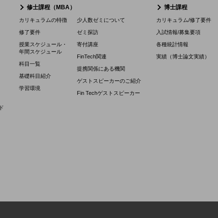
修士課程（MBA）
博士課程
カリキュラムの特徴
少人数ゼミについて
カリキュラム/修了要件
修了要件
ゼミ探訪
入試情報/募集要項
授業スケジュール・
寄付講座
各種統計情報
年間スケジュール
FinTech関連
実績（博士論文実績）
科目一覧
提携関係にある機関
基礎科目紹介
ゲストスピーカーのご紹介
学習環境
Fin Techゲストスピーカー
ド