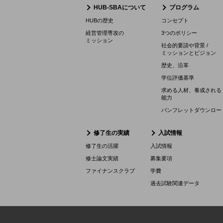
HUB-SBAについて
プログラム
HUBの歴史
コンセプト
経営管理専攻の
3つのポリシー
ミッション
社会的要請や背景 /
ミッションとビジョン
歴史、沿革
学位評価基準
求める人材、養成される
能力
パンフレットダウンロー
修了生の実績
入試情報
修了生の活躍
入試情報
修士論文実績
募集要項
ファイナンスクラブ
学費
過去試験関連データ