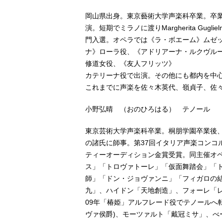
岡山県出身。東京藝術大学声楽科卒業。卒
演。短期でミラノに渡りMargherita Gu
門入選。オペラでは《ラ・ボエーム》ムゼ
ナ》ローラ役、《アドリアーナ・ルクヴル
修道女役、《友人フリッツ》
カテリーナ役で出演。その他にも都内を中
これまでに声楽を佐々木英代、嶺貞子、佐々木典子
小野弘晴 （おのひろはる） テノール
東京芸術大学声楽科卒業。桐朋学園卒業後
の諸氏に師事。第37回イタリア声楽コンコ
ティーオーディション金賞受賞。同主催オ
ス」「トロヴァトーレ」「仮面舞踏会」「
師」「ドン・ジョヴァンニ」「フィガロの
九」、ハイドン「天地創造」、フォーレ「
09年「椿姫」アルフレード役でテノールへ
ヴァ侯爵)、モーツァルト「戴冠ミサ」、べ