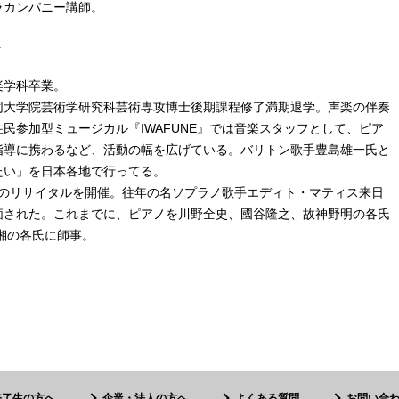
ラカンパニー講師。
ト
楽学科卒業。
同大学院芸術学研究科芸術専攻博士後期課程修了満期退学。声楽の伴奏
民参加型ミュージカル『IWAFUNE』では音楽スタッフとして、ピア
指導に携わるなど、活動の幅を広げている。バリトン歌手豊島雄一氏と
たい」を日本各地で行ってる。
て初のリサイタルを開催。往年の名ソプラノ歌手エディト・マティス来日
価された。これまでに、ピアノを川野全史、國谷隆之、故神野明の各氏
福森湘の各氏に師事。
修了生の方へ
企業・法人の方へ
よくある質問
お問い合