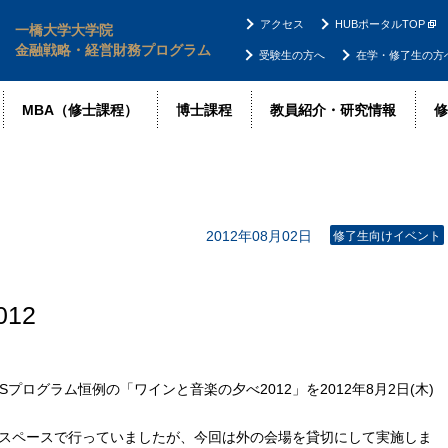
アクセス
HUBポータルTOP
一橋大学大学院
金融戦略・経営財務プログラム
受験生の方へ
在学・修了生の方
MBA（修士課程）
博士課程
教員紹介・研究情報
修
2012年08月02日
修了生向けイベント
12
ログラム恒例の「ワインと音楽の夕べ2012」を2012年8月2日(木)
スペースで行っていましたが、今回は外の会場を貸切にして実施しま