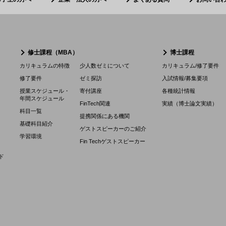
修士課程（MBA）
博士課程
カリキュラムの特徴
少人数ゼミについて
カリキュラム/修了要件
修了要件
ゼミ探訪
入試情報/募集要項
授業スケジュール・
寄付講座
各種統計情報
年間スケジュール
FinTech関連
実績（博士論文実績）
科目一覧
提携関係にある機関
基礎科目紹介
ゲストスピーカーのご紹介
学習環境
Fin Techゲストスピーカー
ド