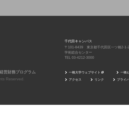
千代田キャンパス
〒101-8439 東京都千代田区一ツ橋2-1-
学術総合センター
TEL 03-4212-3000
経営財務プログラム
一橋大学ウェブサイト
一橋
ghts Reserved.
アクセス
リンク
プライ