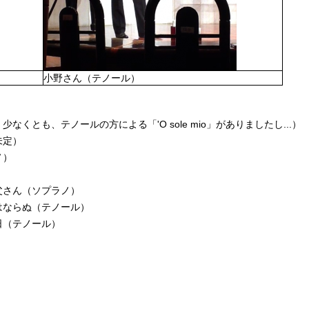
小野さん（テノール）
くとも、テノールの方による「'O sole mio」がありましたし...）
未定）
ノ）
父さん（ソプラノ）
はならぬ（テノール）
日（テノール）