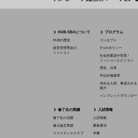
HUB-SBAについて
プログラム
HUBの歴史
コンセプト
経営管理専攻の
3つのポリシー
ミッション
社会的要請や背景 /
ミッションとビジョン
歴史、沿革
学位評価基準
求める人材、養成される
能力
パンフレットダウンロー
修了生の実績
入試情報
修了生の活躍
入試情報
修士論文実績
募集要項
ファイナンスクラブ
学費