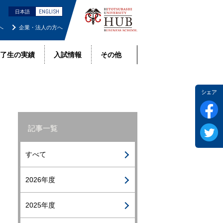
ENGLISH
日本語
へ
企業・法人の方へ
了生の実績
入試情報
その他
F
記事一覧
Tw
すべて
2026年度
2025年度