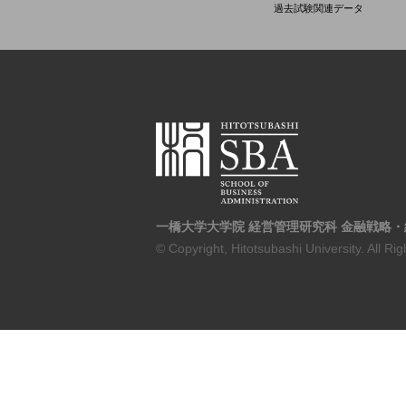
過去試験関連データ
一橋大学大学院 経営管理研究科
金融戦略・
© Copyright, Hitotsubashi University.
All Ri