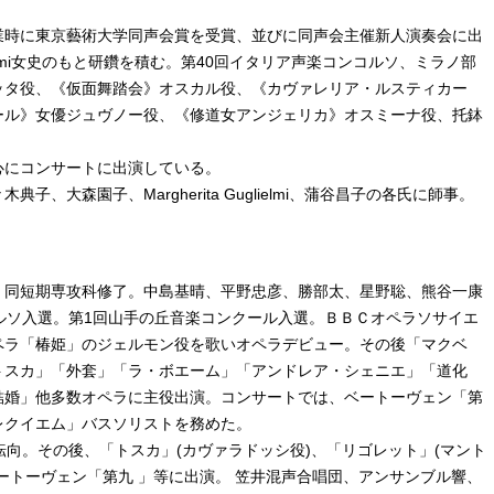
業時に東京藝術大学同声会賞を受賞、並びに同声会主催新人演奏会に出
glielmi女史のもと研鑽を積む。第40回イタリア声楽コンコルソ、ミラノ部
ッタ役、《仮面舞踏会》オスカル役、《カヴァレリア・ルスティカー
ール》女優ジュヴノー役、《修道女アンジェリカ》オスミーナ役、托鉢
心にコンサートに出演している。
、大森園子、Margherita Guglielmi、蒲谷昌子の各氏に師事。
、同短期専攻科修了。中島基晴、平野忠彦、勝部太、星野聡、熊谷一康
ルソ入選。第1回山手の丘音楽コンクール入選。ＢＢＣオペラソサイエ
ペラ「椿姫」のジェルモン役を歌いオペラデビュー。その後「マクベ
トスカ」「外套」「ラ・ボエーム」「アンドレア・シェニエ」「道化
結婚」他多数オペラに主役出演。コンサートでは、ベートーヴェン「第
レクイエム」バスソリストを務めた。
転向。その後、「トスカ」(カヴァラドッシ役)、「リゴレット」(マント
ートーヴェン「第九 」等に出演。 笠井混声合唱団、アンサンブル響、