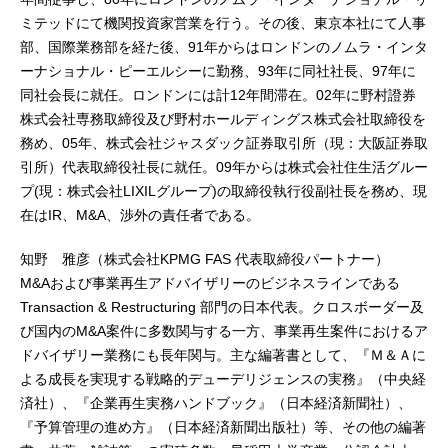
ミテッドにて機関投資家営業を行う。その後、東京本社にて人事
部、国際業務部を経た後、91年からはロンドンのノムラ・インタ
ーナショナル・ピーエルシーに勤務、93年に同社社長、97年に
同社会長に就任。ロンドンには計12年間滞在。02年に野村證券
株式会社専務取締役及び野村ホールディングス株式会社取締役を
務め、05年、株式会社ジャスダック証券取引所（現：大阪証券取
引所）代表取締役社長に就任。09年からは株式会社住生活グルー
プ(現：株式会社LIXILグループ)の取締役執行役副社長を務め、現
在はIR、M&A、渉外の責任者である。
知野 雅彦（株式会社KPMG FAS 代表取締役パートナー）
M&Aおよび事業再生アドバイザリーのビジネスラインである
Transaction & Restructuring 部門の日本代表。クロスボーダー及
び国内のM&A案件に多数関与する一方、事業再生案件におけるア
ドバイザリー業務にも長年関与。主な編著書として、『Ｍ＆Ａに
よる成長を実現する戦略的デューデリジェンスの実務』（中央経
済社）、『企業再生実務ハンドブック』（日本経済新聞社）、
『予算管理の進め方』（日本経済新聞出版社）等、その他の編著