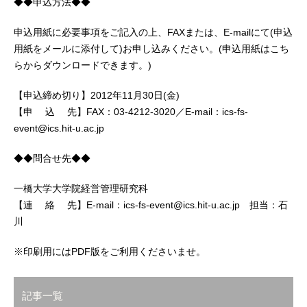
◆◆申込方法◆◆
申込用紙に必要事項をご記入の上、FAXまたは、E-mailにて(申込
用紙をメールに添付して)お申し込みください。(申込用紙はこち
らからダウンロードできます。)
【申込締め切り】2012年11月30日(金)
【申 込 先】FAX：03-4212-3020／E-mail：ics-fs-
event@ics.hit-u.ac.jp
◆◆問合せ先◆◆
一橋大学大学院経営管理研究科
【連 絡 先】E-mail：ics-fs-event@ics.hit-u.ac.jp 担当：石
川
※印刷用にはPDF版をご利用くださいませ。
記事一覧