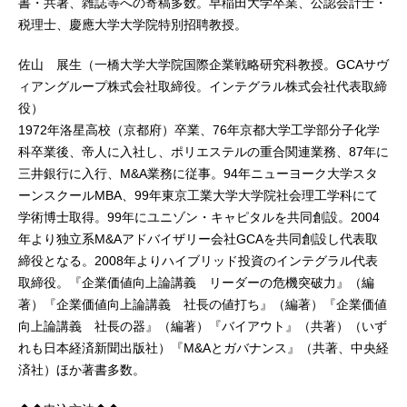
書・共著、雑誌等への寄稿多数。早稲田大学卒業、公認会計士・
税理士、慶應大学大学院特別招聘教授。
佐山 展生（一橋大学大学院国際企業戦略研究科教授。GCAサヴ
ィアングループ株式会社取締役。インテグラル株式会社代表取締
役）
1972年洛星高校（京都府）卒業、76年京都大学工学部分子化学
科卒業後、帝人に入社し、ポリエステルの重合関連業務、87年に
三井銀行に入行、M&A業務に従事。94年ニューヨーク大学スタ
ーンスクールMBA、99年東京工業大学大学院社会理工学科にて
学術博士取得。99年にユニゾン・キャピタルを共同創設。2004
年より独立系M&Aアドバイザリー会社GCAを共同創設し代表取
締役となる。2008年よりハイブリッド投資のインテグラル代表
取締役。『企業価値向上論講義 リーダーの危機突破力』（編
著）『企業価値向上論講義 社長の値打ち』（編著）『企業価値
向上論講義 社長の器』（編著）『バイアウト』（共著）（いず
れも日本経済新聞出版社）『M&Aとガバナンス』（共著、中央経
済社）ほか著書多数。