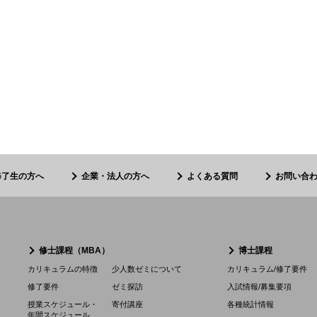
修了生の方へ
企業・法人の方へ
よくある質問
お問い合
修士課程（MBA）
博士課程
カリキュラムの特徴
少人数ゼミについて
カリキュラム/修了要件
修了要件
ゼミ探訪
入試情報/募集要項
授業スケジュール・
寄付講座
各種統計情報
年間スケジュール