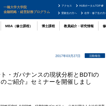
アクセス
HUBポータルTOP
一橋大学大学院
金融戦略・経営財務プログラム
受験生の方へ
在学・修了生の方
MBA（修士課程）
博士課程
教員紹介・研究情報
修
2017年03月27日
活動報告
ト・ガバナンスの現状分析とBDTIの
ンのご紹介』セミナーを開催しまし