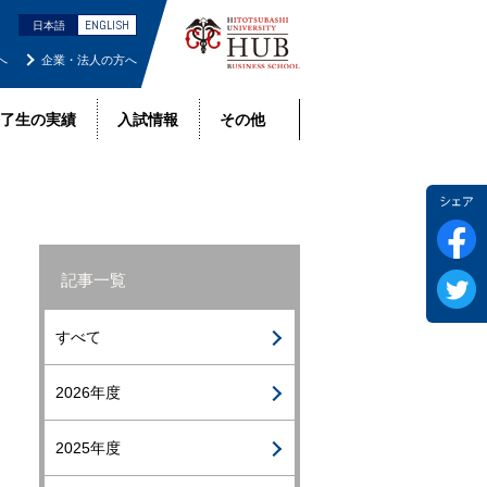
ENGLISH
日本語
へ
企業・法人の方へ
了生の実績
入試情報
その他
F
記事一覧
Tw
すべて
2026年度
2025年度