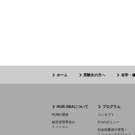
ホーム
受験生の方へ
在学・
HUB-SBAについて
プログラム
HUBの歴史
コンセプト
経営管理専攻の
3つのポリシー
ミッション
社会的要請や背景 /
ミッションとビジョン