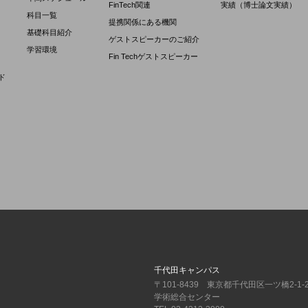
FinTech関連
実績（博士論文実績）
科目一覧
提携関係にある機関
基礎科目紹介
ゲストスピーカーのご紹介
学習環境
Fin Techゲストスピーカー
ド
千代田キャンパス
〒101-8439 東京都千代田区一ツ橋2-1-
学術総合センター